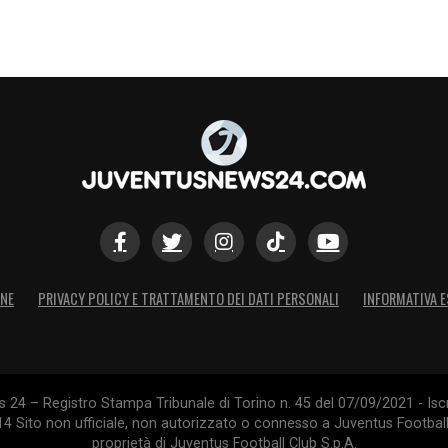
ONE
PRIVACY POLICY E TRATTAMENTO DEI DATI PERSONALI
INFORMATIVA E
24 – Registro Stampa Tribunale di Torino n. 45 del 07/09/2021 - Iscr
014 Sito non ufficiale, non autorizzato o connesso a Juventus Footbal
proprietà di Juventus Football Club S.p.A.