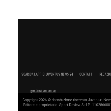
SCARICA L’APP DI JUVENTUS NEWS 24
CONTATTI
REDAZI
gestisci consenso
Copyright 2026 © riproduzione riservata Juventus News 
Editore e proprietario: Sport Review S.r.l P.I.11028660