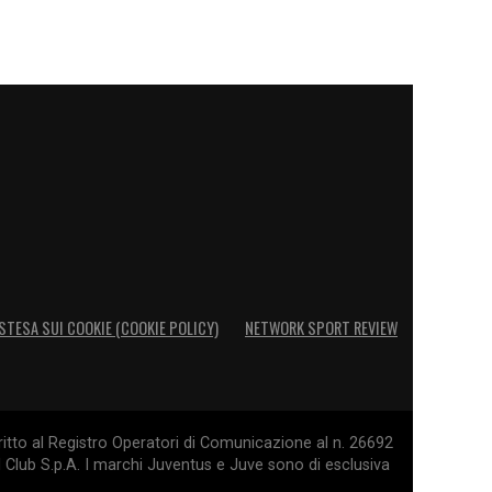
STESA SUI COOKIE (COOKIE POLICY)
NETWORK SPORT REVIEW
itto al Registro Operatori di Comunicazione al n. 26692
l Club S.p.A. I marchi Juventus e Juve sono di esclusiva