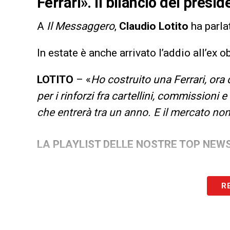
Ferrari». Il bilancio del presi
A
Il Messaggero
,
Claudio Lotito
ha parla
In estate è anche arrivato l’addio all’ex o
LOTITO
– «
Ho costruito una Ferrari, ora
per i rinforzi fra cartellini, commissioni 
che entrerà tra un anno. E il mercato non
LA PLAYLIST DELLE NOSTRE TOP NEW
R