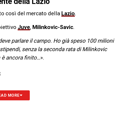
dente della Lazio
to così del mercato della
Lazio
.
biettivo
Juve
,
Milinkovic-Savic
.
 deve parlare il campo. Ho già speso 100 milioni
e stipendi, senza la seconda rata di Milinkovic
 è ancora finito…
».
S
EAD MORE