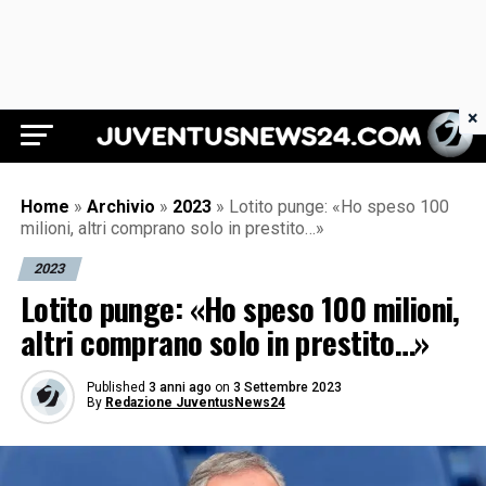
×
Juventus News 24
Home
»
Archivio
»
2023
»
Lotito punge: «Ho speso 100
milioni, altri comprano solo in prestito…»
2023
Lotito punge: «Ho speso 100 milioni,
altri comprano solo in prestito…»
Published
3 anni ago
on
3 Settembre 2023
By
Redazione JuventusNews24