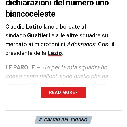
dichiarazioni del numero uno
biancoceleste
Claudio
Lotito
lancia bordate al
sindaco
Gualtieri
e alle altre squadre sul
mercato ai microfoni di
Adnkronos
. Così il
presidente della
Lazio
.
LE PAROLE –
«Io per la mia squadra ho
speso cento milioni, sono quello che ha
speso più di tutti, senza ricevere alcun
READ MORE
favoritismo per la mia posizione. Altri invece
non hanno comprato nessuno, hanno preso
giocatori solo in prestito…».
IL CALCIO DEL GIORNO