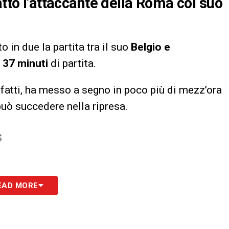
atto l’attaccante della Roma col suo
 in due la partita tra il suo
Belgio e
i
37 minuti
di partita.
infatti, ha messo a segno in poco più di mezz’ora
 può succedere nella ripresa.
S
EAD MORE