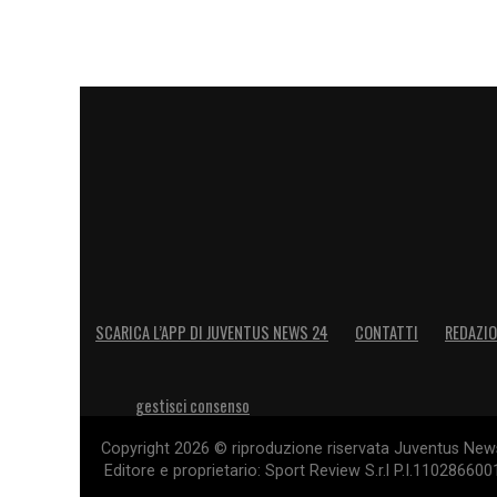
SCARICA L’APP DI JUVENTUS NEWS 24
CONTATTI
REDAZI
gestisci consenso
Copyright 2026 © riproduzione riservata Juventus News 
Editore e proprietario: Sport Review S.r.l P.I.11028660