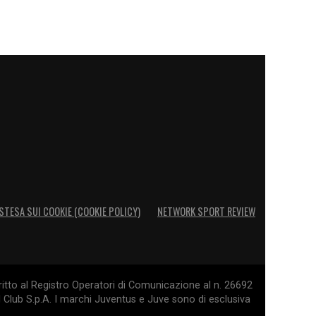
STESA SUI COOKIE (COOKIE POLICY)
NETWORK SPORT REVIEW
itto al Registro Operatori di Comunicazione al n. 26692
l Club S.p.A. I marchi Juventus e Juve sono di esclusiva