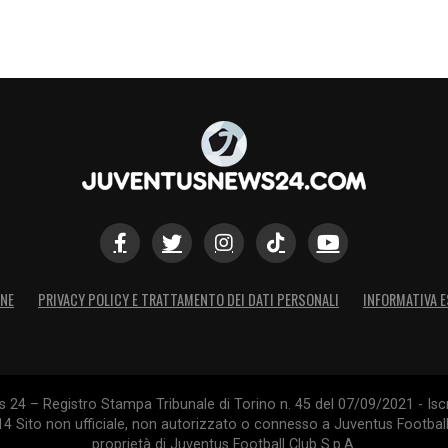
ONE
PRIVACY POLICY E TRATTAMENTO DEI DATI PERSONALI
INFORMATIVA E
24 – Registro Stampa Tribunale di Torino n. 45 del 07/09/2021 - Iscr
014 Sito non ufficiale, non autorizzato o connesso a Juventus Footbal
proprietà di Juventus Football Club S.p.A.