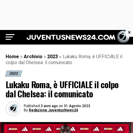
×
Juventus News 24
Home
»
Archivio
»
2023
»
Lukaku Roma, è UFFICIALE il
colpo dal Chelsea: il comunicato
2023
Lukaku Roma, è UFFICIALE il colpo
dal Chelsea: il comunicato
Published
3 anni ago
on
31 Agosto 2023
By
Redazione JuventusNews24