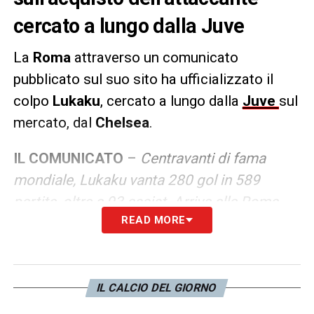
cercato a lungo dalla Juve
La
Roma
attraverso un comunicato
pubblicato sul suo sito ha ufficializzato il
colpo
Lukaku
, cercato a lungo dalla
Juve
sul
mercato, dal
Chelsea
.
IL COMUNICATO
–
Centravanti di fama
mondiale, Lukaku vanta 280 gol in 589
partite, oltre a 93 assist. Arriva alla Roma
READ MORE
dopo avere vinto un campionato belga con
l’Anderlecht, una FA Cup e un Mondiale per
Club con il Chelsea, uno Scudetto, una
Coppa Italia e una Supercoppa italiana con
IL CALCIO DEL GIORNO
l’Inter. Nella Roma, Lukaku indosserà la