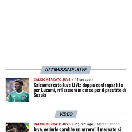
maglia numero 90. Benvenuto, Romelu!
.
LA PLAYLIST DELLE NOSTRE TOP NEWS
ULTIMISSIME JUVE
CALCIOMERCATO JUVE
15 ore ago
Calciomercato Juve LIVE: doppia contropartita
per Lucumì, riflessioni in corso per il prestito di
Suzuki
VIDEO
CALCIOMERCATO JUVE
2 giorni ago
Marco Baridon
Juve, cederlo sarebbe un errore! Il mercato si