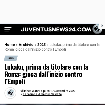
×
Juventus News 24
Home
»
Archivio
»
2023
»
Lukaku, prima da titolare con la
Roma: gioca dall’inizio contro l’Empoli
2023
Lukaku, prima da titolare con la
Roma: gioca dall’inizio contro
l’Empoli
Published
3 anni ago
on
17 Settembre 2023
By
Redazione JuventusNews24