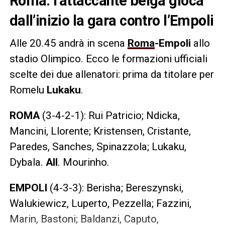
Roma: l’attaccante belga gioca
dall’inizio la gara contro l’Empoli
Alle 20.45 andrà in scena
Roma
-Empoli
allo
stadio Olimpico. Ecco le formazioni ufficiali
scelte dei due allenatori: prima da titolare per
Romelu
Lukaku
.
ROMA
(3-4-2-1): Rui Patricio; Ndicka,
Mancini, Llorente; Kristensen, Cristante,
Paredes, Sanches, Spinazzola; Lukaku,
Dybala.
All
. Mourinho.
EMPOLI
(4-3-3): Berisha; Bereszynski,
Walukiewicz, Luperto, Pezzella; Fazzini,
Marin, Bastoni; Baldanzi, Caputo,