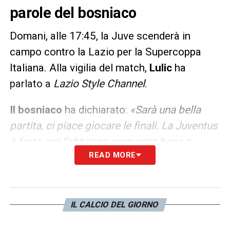
parole del bosniaco
Domani, alle 17:45, la Juve scenderà in
campo contro la Lazio per la Supercoppa
Italiana. Alla vigilia del match,
Lulic
ha
parlato a
Lazio Style Channel
.
Il bosniaco
ha dichiarato:
«Sarà una bella
partita, ci piace giocare le finali. La Juventus
è forte, noi l’abbiamo preparata bene e
READ MORE
vogliamo fare un’ottima partita. Sarebbe
bello chiudere il 2019 con un anno trofeo. In
una finale può succedere di tutto. In
campionato abbiamo dimostrato di poter
IL CALCIO DEL GIORNO
battere i bianconeri ma domani ci sarà in