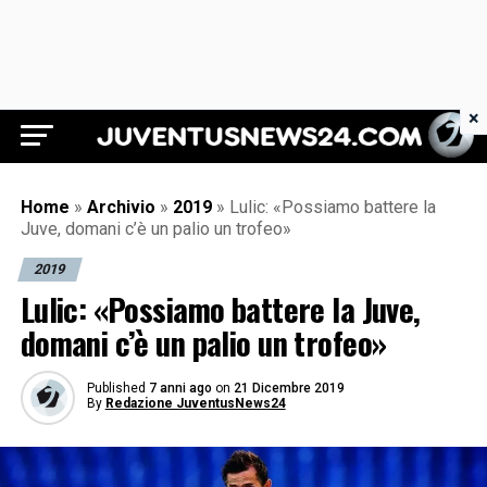
×
Juventus News 24
Home
»
Archivio
»
2019
»
Lulic: «Possiamo battere la
Juve, domani c’è un palio un trofeo»
2019
Lulic: «Possiamo battere la Juve,
domani c’è un palio un trofeo»
Published
7 anni ago
on
21 Dicembre 2019
By
Redazione JuventusNews24