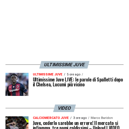
palio un trofeo quindi sarà un’altra partita».
LA PLAYLIST DELLE NOSTRE TOP NEWS
ULTIMISSIME JUVE
ULTIMISSIME JUVE
5 ore ago
Ultimissime Juve LIVE: le parole di Spalletti dopo
il Chelsea, Lucumì più vicino
VIDEO
CALCIOMERCATO JUVE
3 ore ago
Marco Baridon
Juve, cederlo sarebbe un errore! Il mercato si
infiamma, tre nomi caldissimi – Upload | VIDEO