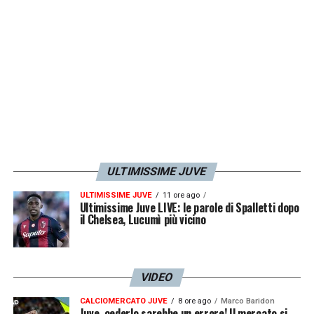
alle questioni di campo e Giuntoli gli ha
creato i presupposti giusti per questo
».
LA PLAYLIST DELLE NOSTRE TOP NEWS
ULTIMISSIME JUVE
ULTIMISSIME JUVE
11 ore ago
Ultimissime Juve LIVE: le parole di Spalletti dopo
il Chelsea, Lucumì più vicino
VIDEO
CALCIOMERCATO JUVE
8 ore ago
Marco Baridon
Juve, cederlo sarebbe un errore! Il mercato si