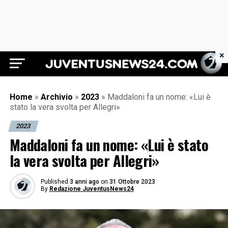
×
Juventus News 24
Home
»
Archivio
»
2023
»
Maddaloni fa un nome: «Lui è
stato la vera svolta per Allegri»
2023
Maddaloni fa un nome: «Lui è stato
la vera svolta per Allegri»
Published
3 anni ago
on
31 Ottobre 2023
By
Redazione JuventusNews24