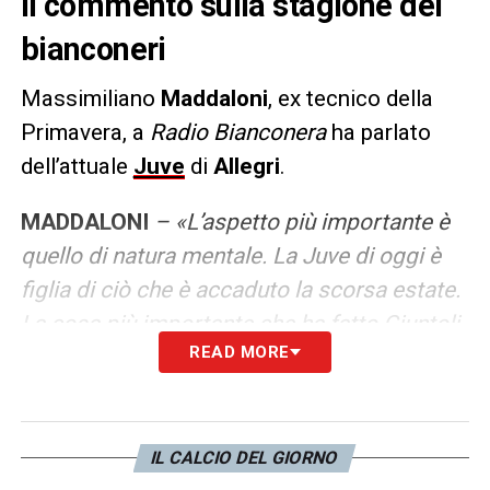
Il commento sulla stagione dei
bianconeri
Massimiliano
Maddaloni
, ex tecnico della
Primavera, a
Radio Bianconera
ha parlato
dell’attuale
Juve
di
Allegri
.
MADDALONI
– «L’aspetto più importante è
quello di natura mentale. La Juve di oggi è
figlia di ciò che è accaduto la scorsa estate.
La cosa più importante che ha fatto Giuntoli
READ MORE
dal suo arrivo alla Continassa è di essersi
subito confrontato con Allegri, cercando di
capire quali fossero le problematiche
psicologiche. Allegri oggi può pensare solo
IL CALCIO DEL GIORNO