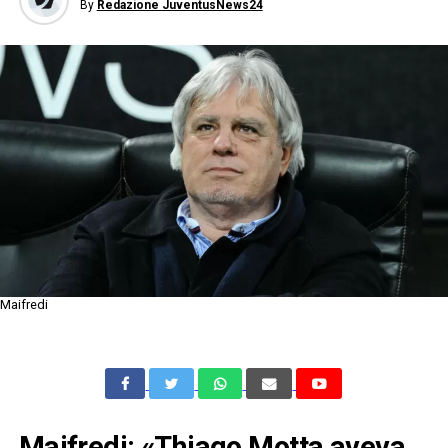
By
Redazione JuventusNews24
Maifredi
Maifredi: «Thiago Motta aveva