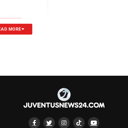
eiroofficial)
EAD MORE
S