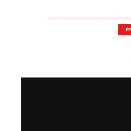
Un post condiviso da Maria Dolores (@doloresav
R
LA PLAYLIST DELLE NOSTRE TOP NEW