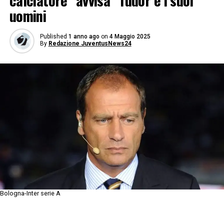
calciatore “avvisa” Tudor e i suoi
uomini
Published
1 anno ago
on
4 Maggio 2025
By
Redazione JuventusNews24
Bologna-Inter serie A