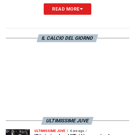
PAROLE –
«
Questo pareggio non ha poi
READ MORE
tante ripercussioni da un punto di vista della
Juventus. Credo che la squadra di Tudor sia
preparata a giocarsela fino alla fine A me è
IL CALCIO DEL GIORNO
piaciuta la Juve. Ha reagito bene dopo aver
subito il pareggio e nel primo tempo ha
pressato alta. Ha fatto la partita che doveva
fare contro una squadra difficilissima contro
il Bologna, che ti costringe a correre tanto, ti
costringe a difenderti e che ti concede
anche spazio. Questo pareggio non ha
ripercussioni negative. Certo il calendario è
impegnativo
».
ULTIMISSIME JUVE
ULTIMISSIME JUVE
4 ore ago
LA PLAYLIST DELLE NOSTRE TOP NEWS