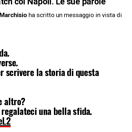
ch col Napoli. Le sue parole
 Marchisio
ha scritto un messaggio in vista di
da.
verse.
r scrivere la storia di questa
e altro?
 regalateci una bella sfida.
eL2