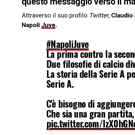
questo messaggio verso il mat
Attraverso il suo profilo
Twitter
,
Claudio
Napoli
Juve
.
#NapoliJuve
La prima contro la secon
Due filosofie di calcio di
La storia della Serie A pe
Serie A.
C'è bisogno di aggiunger
Che sia una gran partita,
pic.twitter.com/lzX0hGN