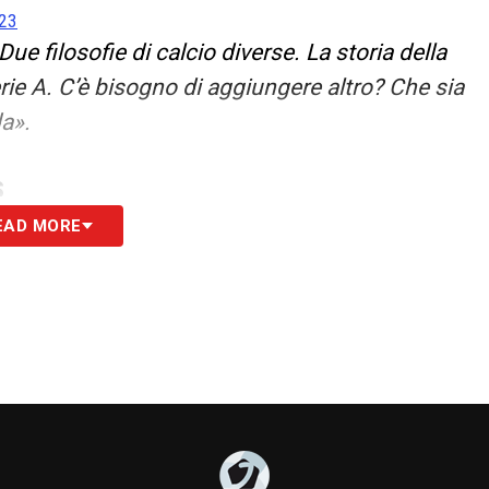
023
ue filosofie di calcio diverse. La storia della
erie A. C’è bisogno di aggiungere altro? Che sia
da».
S
EAD MORE