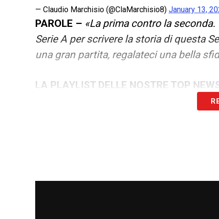
— Claudio Marchisio (@ClaMarchisio8)
January 13, 2
PAROLE –
«La prima contro la seconda. D
Serie A per scrivere la storia di questa S
una gran partita, regalateci una bella sfi
LA PLAYLIST DELLE NOSTRE TOP NEW
R