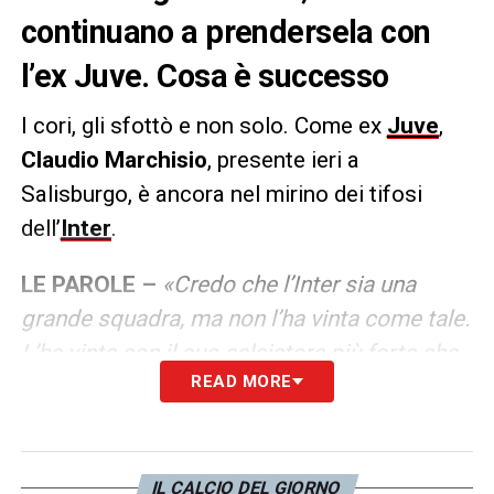
continuano a prendersela con
l’ex Juve. Cosa è successo
I cori, gli sfottò e non solo. Come ex
Juve
,
Claudio Marchisio
, presente ieri a
Salisburgo, è ancora nel mirino dei tifosi
dell’
Inter
.
LE PAROLE –
«Credo che l’Inter sia una
grande squadra, ma non l’ha vinta come tale.
L’ha vinta con il suo calciatore più forte che
READ MORE
entra e la cambia. Una grande squadra già
nel primo, non dico che vince 2-0, ma la
comanda».
Discorso questo, fatto a
Prime
Video
, che è bastato a scatenare gli insulti
IL CALCIO DEL GIORNO