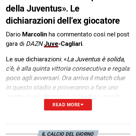
della Juventus». Le
dichiarazioni dell’ex giocatore
Dario
Marcolin
ha commentato così nel post
gara di
DAZN
Juve
-Cagliari
.
Le sue dichiarazioni: «
La Juventus è solida,
c’è, è alla quinta vittoria consecutiva e regala
poco agli avversari. Ora arriva il match clue
in questo stadio e proveranno a fare uno
scatto in più. Bremer è un leader e oggi ha
READ MORE
dovuto fronteggiare avversari con
caratteristiche molto diverse. Il suo must è il
colpo di testa ed ha trovato il primo gol in
stagione. È diventato la colonna portante
IL CALCIO DEL GIORNO