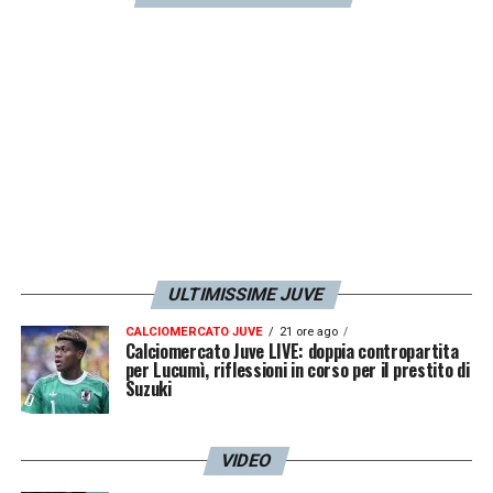
della Juventus, anche Rugani e Gatti
seguono i suoi automatismi
».
LA PLAYLIST DELLE NOSTRE TOP NEWS
ULTIMISSIME JUVE
CALCIOMERCATO JUVE
21 ore ago
Calciomercato Juve LIVE: doppia contropartita
per Lucumì, riflessioni in corso per il prestito di
Suzuki
VIDEO