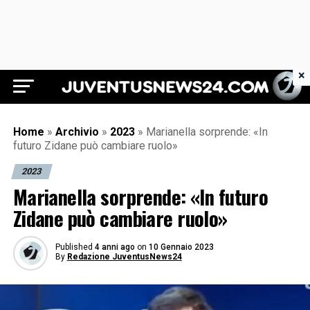
×
Juventus News 24
Home
»
Archivio
»
2023
»
Marianella sorprende: «In
futuro Zidane può cambiare ruolo»
2023
Marianella sorprende: «In futuro
Zidane può cambiare ruolo»
Published
4 anni ago
on
10 Gennaio 2023
By
Redazione JuventusNews24