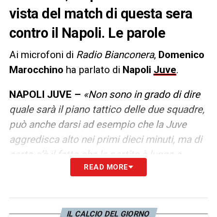
vista del match di questa sera
contro il Napoli. Le parole
Ai microfoni di
Radio Bianconera
,
Domenico
Marocchino
ha parlato di
Napoli
Juve
.
NAPOLI JUVE –
«Non sono in grado di dire
quale sarà il piano tattico delle due squadre,
può anche darsi ad esempio che la Juve
aggredisca alto nei primi dieci minuti, ma di
certo c’è il fatto che la partita è lunga e
READ MORE
andrà gestita. Sarà una partita dove
componenti come concentrazione, furbizia,
pazienza e controllo degli errori saranno
molto importanti. Temo un po’ di agitazione
IL CALCIO DEL GIORNO