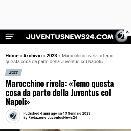
×
Juventus News 24
Home
»
Archivio
»
2023
»
Marocchino rivela: «Temo
questa cosa da parte della Juventus col Napoli»
2023
Marocchino rivela: «Temo questa
cosa da parte della Juventus col
Napoli»
Published
4 anni ago
on
13 Gennaio 2023
By
Redazione JuventusNews24