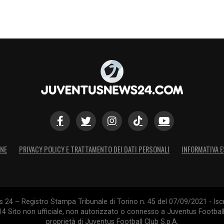
ONE
PRIVACY POLICY E TRATTAMENTO DEI DATI PERSONALI
INFORMATIVA E
24 – Registro Stampa Tribunale di Torino n. 45 del 07/09/2021 - Iscr
014 Sito non ufficiale, non autorizzato o connesso a Juventus Footbal
proprietà di Juventus Football Club S.p.A.