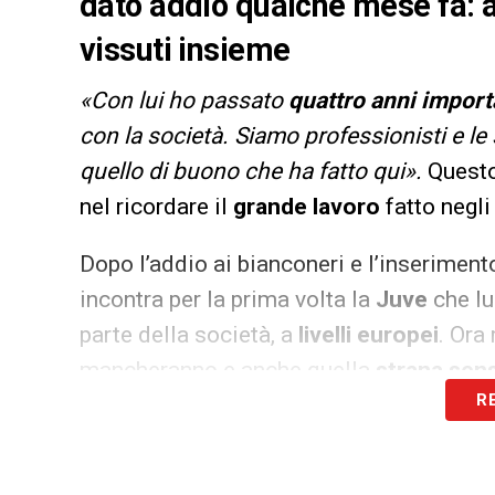
dato addio qualche mese fa: a
vissuti insieme
«Con lui ho passato
quattro anni import
con la società. Siamo professionisti e l
quello di buono che ha fatto qui».
Quest
nel ricordare il
grande lavoro
fatto negli
Dopo l’addio ai bianconeri e l’inserimento
incontra per la prima volta la
Juve
che lu
parte della società, a
livelli europei
. Ora
mancheranno e anche quella
strana sen
R
LA PLAYLIST DELLE NOSTRE TOP NEW