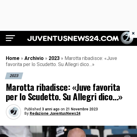
×
Juventus News 24
Home
»
Archivio
»
2023
»
Marotta ribadisce: «Juve
favorita per lo Scudetto. Su Allegri dico…»
2023
Marotta ribadisce: «Juve favorita
per lo Scudetto. Su Allegri dico…»
Published
3 anni ago
on
21 Novembre 2023
By
Redazione JuventusNews24