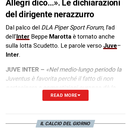
Allegri dico…». Le dichiarazioni
del dirigente nerazzurro
Dal palco del
DLA Piper Sport Forum
, l’ad
dell’
Inter
Beppe
Marotta
è tornato anche
sulla lotta Scudetto. Le parole verso
Juve
–
Inter
.
JUVE INTER –
«Nel medio-lungo periodo la
Juventus è favorita perché il fatto di non
partecipare a competizioni europee dà la
READ MORE
possibilità di pianificare meglio gli
allenamenti, di avere meno stress
agonistico, quindi meno infortuni, e di
conseguenza un vantaggio c’è. Certo,
IL CALCIO DEL GIORNO