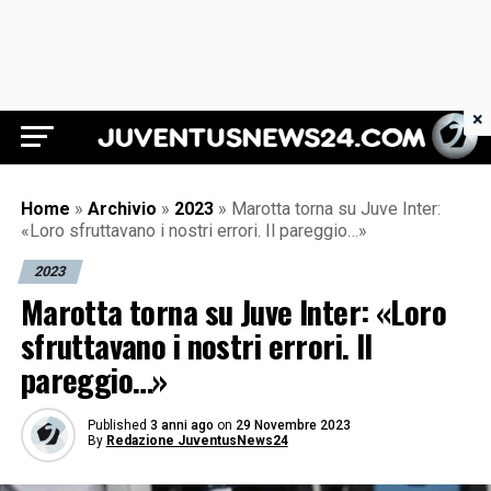
×
Juventus News 24
Home
»
Archivio
»
2023
»
Marotta torna su Juve Inter:
«Loro sfruttavano i nostri errori. Il pareggio…»
2023
Marotta torna su Juve Inter: «Loro
sfruttavano i nostri errori. Il
pareggio…»
Published
3 anni ago
on
29 Novembre 2023
By
Redazione JuventusNews24