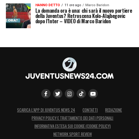
HANNO DETTO
11 ore ago
Marco Baridon
La domanda ora è una: chi sarà il nuovo portiere
della Juventus? Retroscena Kolo-Alajbegovic
dopo l’Inter – VIDEO di Marco Baridon
SCARICA L’APP DI JUVENTUS NEWS 24
CONTATTI
REDAZIONE
PRIVACY POLICY E TRATTAMENTO DEI DATI PERSONALI
INFORMATIVA ESTESA SUI COOKIE (COOKIE POLICY)
NETWORK SPORT REVIEW