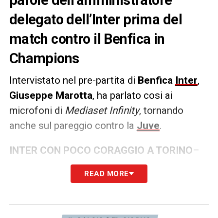
delegato dell’Inter prima del
match contro il Benfica in
Champions
Intervistato nel pre-partita di
Benfica
Inter
,
Giuseppe Marotta
, ha parlato cosi ai
microfoni di
Mediaset Infinity
, tornando
anche sul pareggio contro la
Juve
.
INTER CON POCO CORAGGIO A TORINO
–
«Il coraggio è un valore per chi ha una
READ MORE
mentalità vincente. Noi ce l’abbiamo. La
Juve era sempre pronta a riproporsi
sfruttando i nostri errori. Credo che questa