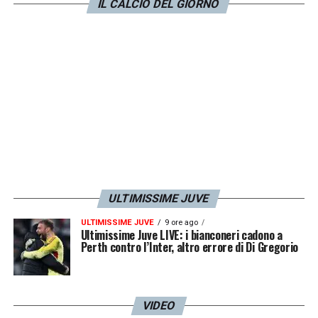
IL CALCIO DEL GIORNO
squadra non debba avere delle critiche, ma
dobbiamo migliorare contro le piccole
squadre. Il pareggio a Torino è giusto».
LA PLAYLIST DELLE NOSTRE TOP NEWS
ULTIMISSIME JUVE
ULTIMISSIME JUVE
9 ore ago
Ultimissime Juve LIVE: i bianconeri cadono a
Perth contro l’Inter, altro errore di Di Gregorio
VIDEO