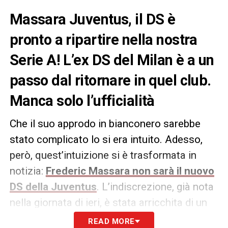
Massara Juventus, il DS è
pronto a ripartire nella nostra
Serie A! L’ex DS del Milan è a un
passo dal ritornare in quel club.
Manca solo l’ufficialità
Che il suo approdo in bianconero sarebbe
stato complicato lo si era intuito. Adesso,
però, quest’intuizione si è trasformata in
notizia:
Frederic Massara non sarà il nuovo
DS della Juventus
. L’indiscrezione, già nota
nella giornata di ieri, è stata arricchita di un
particolare inerente al suo futuro da parte
READ MORE