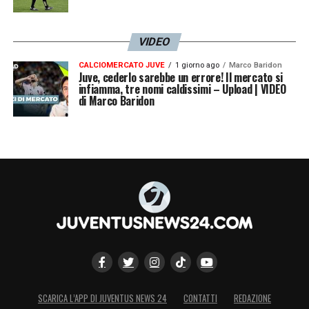
VIDEO
CALCIOMERCATO JUVE
1 giorno ago
Marco Baridon
Juve, cederlo sarebbe un errore! Il mercato si
infiamma, tre nomi caldissimi – Upload | VIDEO
di Marco Baridon
SCARICA L’APP DI JUVENTUS NEWS 24
CONTATTI
REDAZIONE