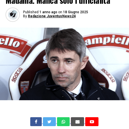
Madama. Manca solo l’ufficialità
Published
1 anno ago
on
18 Giugno 2025
By
Redazione JuventusNews24