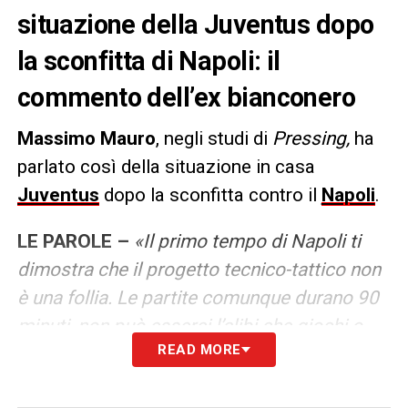
situazione della Juventus dopo
la sconfitta di Napoli: il
commento dell’ex bianconero
Massimo Mauro
, negli studi di
Pressing,
ha
parlato così della situazione in casa
Juventus
dopo la sconfitta contro il
Napoli
.
LE PAROLE –
«Il primo tempo di Napoli ti
dimostra che il progetto tecnico-tattico non
è una follia. Le partite comunque durano 90
minuti, non può esserci l’alibi che giochi o
READ MORE
non giochi le coppe, perché quello è un alibi
che tu dai ai calciatori. Questo è un errore di