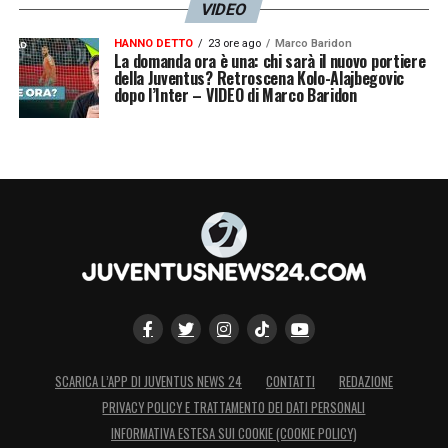
VIDEO
HANNO DETTO
23 ore ago
Marco Baridon
La domanda ora è una: chi sarà il nuovo portiere
della Juventus? Retroscena Kolo-Alajbegovic
dopo l’Inter – VIDEO di Marco Baridon
SCARICA L’APP DI JUVENTUS NEWS 24
CONTATTI
REDAZIONE
PRIVACY POLICY E TRATTAMENTO DEI DATI PERSONALI
INFORMATIVA ESTESA SUI COOKIE (COOKIE POLICY)