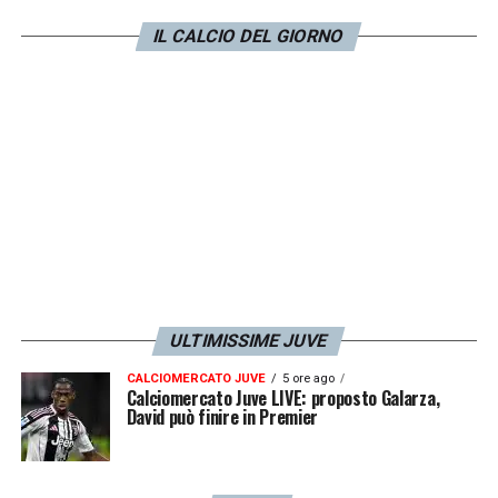
comunicazione che non deve fare l’allenatore
di una squadra come la Juve, che deve
IL CALCIO DEL GIORNO
sapere che se arriva la Juventus non può
stare a fine girone d’andata a tutta questa
distanza dalla prima. Il problema è questo,
devi capire il livello di dove sei e adeguarti».
LA PLAYLIST DELLE NOSTRE TOP NEWS
ULTIMISSIME JUVE
CALCIOMERCATO JUVE
5 ore ago
Calciomercato Juve LIVE: proposto Galarza,
David può finire in Premier