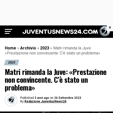
×
Juventus News 24
Home
»
Archivio
»
2023
»
Matri rimanda la Juve:
«Prestazione non convincente. C’è stato un problema»
2023
Matri rimanda la Juve: «Prestazione
non convincente. C’è stato un
problema»
Published
3 anni ago
on
26 Settembre 2023
By
Redazione JuventusNews24