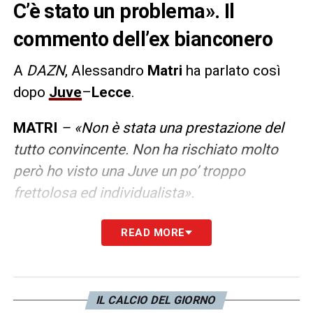
C’è stato un problema». Il
commento dell’ex bianconero
A
DAZN
, Alessandro
Matri
ha parlato così
dopo
Juve
–
Lecce
.
MATRI
– «Non è stata una prestazione del
tutto convincente. Non ha rischiato molto
però ho visto una Juve un po’ troppo
frettolosa ed individualista».
READ MORE
LA PLAYLIST DELLE NOSTRE TOP NEWS
IL CALCIO DEL GIORNO