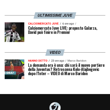
ULTIMISSIME JUVE
CALCIOMERCATO JUVE
6 ore ago
Calciomercato Juve LIVE: proposto Galarza,
David può finire in Premier
VIDEO
HANNO DETTO
23 ore ago
Marco Baridon
La domanda ora è una: chi sarà il nuovo portiere
della Juventus? Retroscena Kolo-Alajbegovic
dopo l’Inter – VIDEO di Marco Baridon