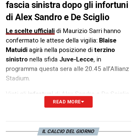
fascia sinistra dopo gli infortuni
di Alex Sandro e De Sciglio
Le scelte ufficiali
di Maurizio Sarri hanno
confermato le attese della vigilia:
Blaise
Matuidi
agirà nella posizione di
terzino
sinistro
nella sfida
Juve-Lecce
, in
programma questa sera alle 20.45 all’Allianz
Stadium.
Visti gli
infortuni
di Alex Sandro e De Sciglio,
READ MORE
nonché la
squalifica
di Danilo, Sarri ha scelto
il centrocampista francese per quella
posizione. Matuidi ha già occupato quella
porzione di campo nella sfida vinta contro la
IL CALCIO DEL GIORNO