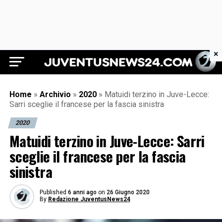
×
Juventus News 24
Home
»
Archivio
»
2020
»
Matuidi terzino in Juve-Lecce:
Sarri sceglie il francese per la fascia sinistra
2020
Matuidi terzino in Juve-Lecce: Sarri
sceglie il francese per la fascia
sinistra
Published
6 anni ago
on
26 Giugno 2020
By
Redazione JuventusNews24