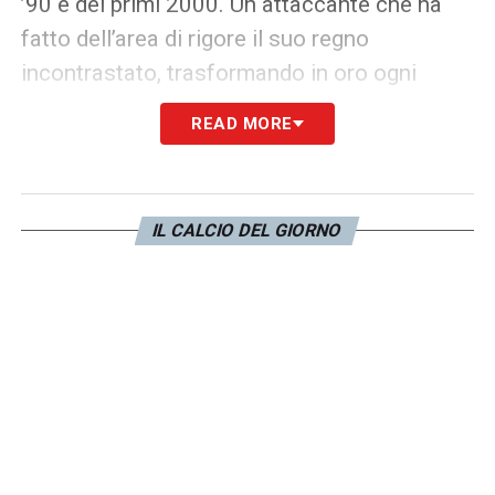
’90 e dei primi 2000. Un attaccante che ha
fatto dell’area di rigore il suo regno
incontrastato, trasformando in oro ogni
pallone vagante con un fiuto del gol quasi
READ MORE
ineguagliabile. La sua carriera è legata
indissolubilmente a Milano, dove ha
compiuto la rara impresa di diventare un
IL CALCIO DEL GIORNO
beniamino per entrambe le sponde del
Naviglio, segnando gol pesantissimi prima
con la maglia dell’
Inter
e poi con quella del
Milan
, due rivali della
Juve
. Simbolo di un
calcio grintoso e concreto, Ganz ha lasciato
il segno ovunque sia andato, da Bergamo a
Brescia, fino a diventare, una volta appesi gli
scarpini al chiodo, un apprezzato allenatore