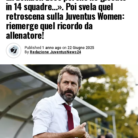
in 14 squadre…». Poi svela quel
retroscena sulla Juventus Women:
riemerge quel ricordo da
allenatore!
Published
1 anno ago
on
22 Giugno 2025
By
Redazione JuventusNews24