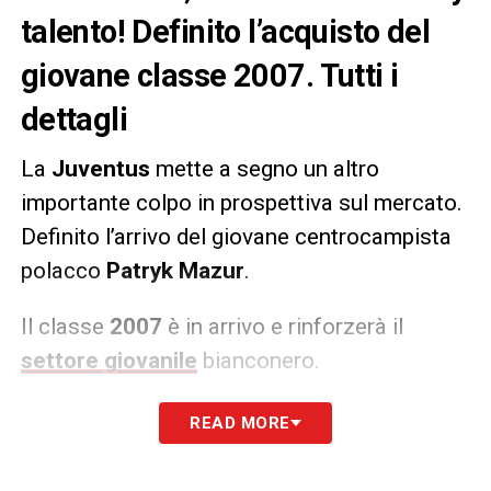
talento! Definito l’acquisto del
giovane classe 2007. Tutti i
dettagli
La
Juventus
mette a segno un altro
importante colpo in prospettiva sul mercato.
Definito l’arrivo del giovane centrocampista
polacco
Patryk Mazur
.
Il classe
2007
è in arrivo e rinforzerà il
settore giovanile
bianconero.
READ MORE
LA PLAYLIST DELLE NOSTRE TOP NEWS