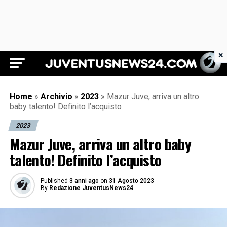
×
Juventus News 24
Home
»
Archivio
»
2023
»
Mazur Juve, arriva un altro
baby talento! Definito l’acquisto
2023
Mazur Juve, arriva un altro baby
talento! Definito l’acquisto
Published
3 anni ago
on
31 Agosto 2023
By
Redazione JuventusNews24