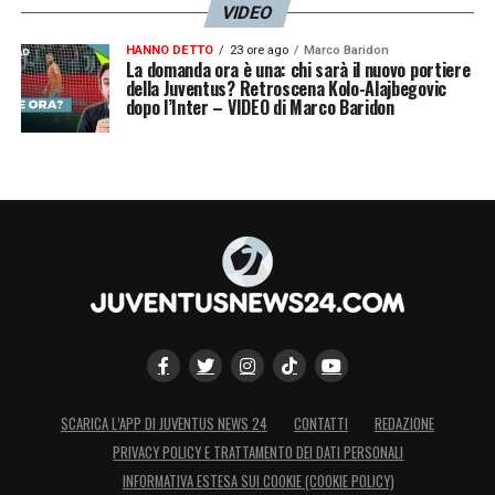
VIDEO
HANNO DETTO
23 ore ago
Marco Baridon
La domanda ora è una: chi sarà il nuovo portiere
della Juventus? Retroscena Kolo-Alajbegovic
dopo l’Inter – VIDEO di Marco Baridon
SCARICA L’APP DI JUVENTUS NEWS 24
CONTATTI
REDAZIONE
PRIVACY POLICY E TRATTAMENTO DEI DATI PERSONALI
INFORMATIVA ESTESA SUI COOKIE (COOKIE POLICY)