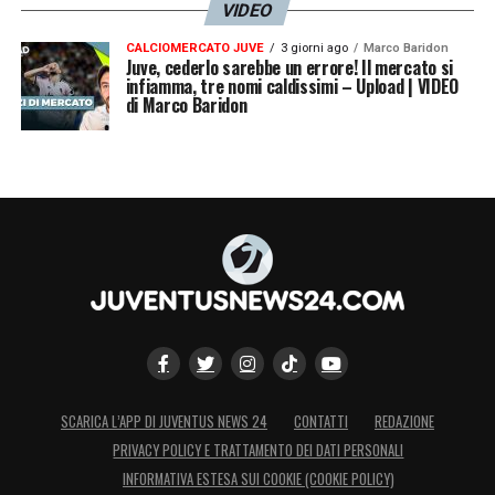
VIDEO
CALCIOMERCATO JUVE
3 giorni ago
Marco Baridon
Juve, cederlo sarebbe un errore! Il mercato si
infiamma, tre nomi caldissimi – Upload | VIDEO
di Marco Baridon
SCARICA L’APP DI JUVENTUS NEWS 24
CONTATTI
REDAZIONE
PRIVACY POLICY E TRATTAMENTO DEI DATI PERSONALI
INFORMATIVA ESTESA SUI COOKIE (COOKIE POLICY)