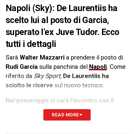
Napoli (Sky): De Laurentiis ha
scelto lui al posto di Garcia,
superato l’ex Juve Tudor. Ecco
tutti i dettagli
Sarà
Walter Mazzarri
a prendere il posto di
Rudi Garcia
sulla panchina del
Napoli
. Come
riferito da
Sky Sport
,
De Laurentiis ha
sciolto le riserve
sul nuovo tecnico.
Nel pomeriggio ci sarà l’incontro con il
tecnico
toscano negli studi della
READ MORE
della
Filmauro
a Roma: per lui un
ruolo da
traghettatore
, con Mazzarri che ha