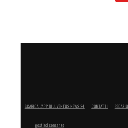
SCARICA L’APP DI JUVENTUS NEWS 24
CONTATTI
REDAZI
gestisci consenso