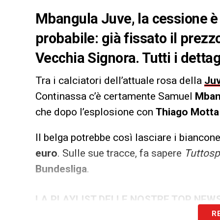
Mbangula Juve, la cessione è
probabile: già fissato il prezz
Vecchia Signora. Tutti i dettag
Tra i calciatori dell’attuale rosa della
Ju
Continassa c’è certamente Samuel
Mban
che dopo l’esplosione con
Thiago Motta
Il belga potrebbe così lasciare i biancon
euro
. Sulle sue tracce, fa sapere
Tuttosp
Bundesliga
.
LA PLAYLIST DELLE NOSTRE TOP NEW
R