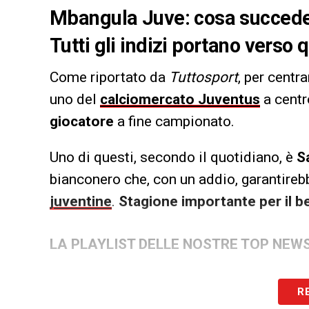
Mbangula Juve: cosa succederà
Tutti gli indizi portano verso 
Come riportato da
Tuttosport
, per centr
uno del
calciomercato Juventus
a centr
giocatore
a fine campionato.
Uno di questi, secondo il quotidiano, è
S
bianconero che, con un addio, garantireb
juventine
.
Stagione importante per il b
LA PLAYLIST DELLE NOSTRE TOP NEW
R