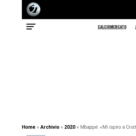
CALCIOMERCATO
Home
»
Archivio
»
2020
»
Mbappé: «Mi ispiro a Crist