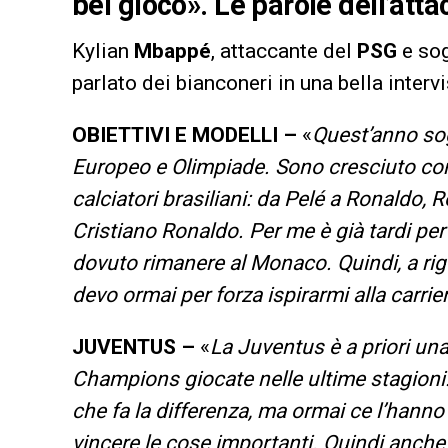
bel gioco». Le parole dell’att
Kylian
Mbappé
, attaccante del
PSG
e sog
parlato dei bianconeri in una bella interv
OBIETTIVI E MODELLI –
«
Quest’anno so
Europeo e Olimpiade. Sono cresciuto con 
calciatori brasiliani: da Pelé a Ronaldo, 
Cristiano Ronaldo. Per me è già tardi per 
dovuto rimanere al Monaco. Quindi, a rigo
devo ormai per forza ispirarmi alla carrie
JUVENTUS –
«
La Juventus è a priori una
Champions giocate nelle ultime stagioni
che fa la differenza, ma ormai ce l’hanno 
vincere le cose importanti. Quindi anche 