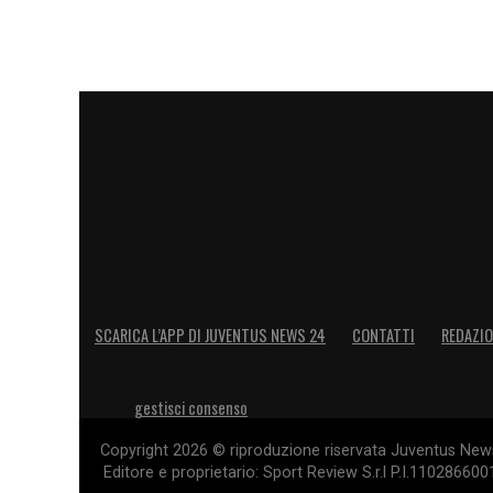
incredibile averlo in squadra. Sono fiero
NEYMAR –
«
Neymar è un grandissimo gi
campo. Per lui sono state due stagioni diff
una bella notizia per il PSG e per chi a
di schierare attaccanti del nostro livello
spirito di squadra e per primi noi attacc
collettivo, per sperare di vincere qualco
LA PLAYLIST DELLE NOSTRE TOP NEW
SCARICA L’APP DI JUVENTUS NEWS 24
CONTATTI
REDAZI
gestisci consenso
Copyright 2026 © riproduzione riservata Juventus News 
Editore e proprietario: Sport Review S.r.l P.I.11028660