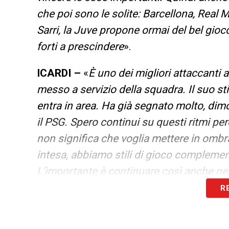
che poi sono le solite: Barcellona, Real M
Sarri, la Juve propone ormai del bel gio
forti a prescindere
».
ICARDI –
«
È uno dei migliori attaccanti 
messo a servizio della squadra. Il suo sti
entra in area. Ha già segnato molto, di
il PSG. Spero continui su questi ritmi p
non significa che voglia mettere in ombra
intesa, abbiamo stili di gioco complemen
L’importante è continuare così anche ne
R
VERRATTI –
«
È un fenomeno. Mi pare sia 
impressionato di più da quando sono al 