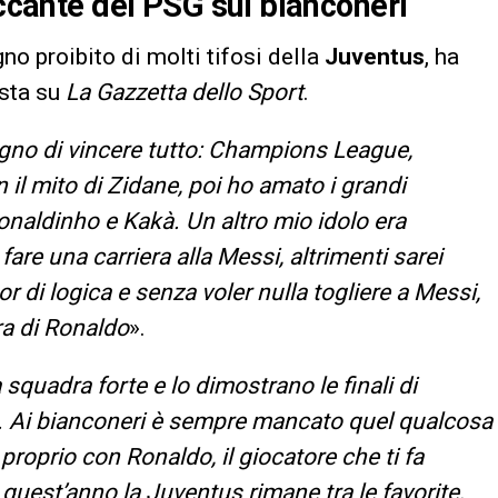
accante del PSG sui bianconeri
no proibito di molti tifosi della
Juventus
, ha
ista su
La Gazzetta dello Sport
.
gno di vincere tutto: Champions League,
il mito di Zidane, poi ho amato i grandi
Ronaldinho e Kakà. Un altro mio idolo era
fare una carriera alla Messi, altrimenti sarei
r di logica e senza voler nulla togliere a Messi,
ra di Ronaldo
».
 squadra forte e lo dimostrano le finali di
. Ai bianconeri è sempre mancato quel qualcosa
proprio con Ronaldo, il giocatore che ti fa
quest’anno la Juventus rimane tra le favorite,