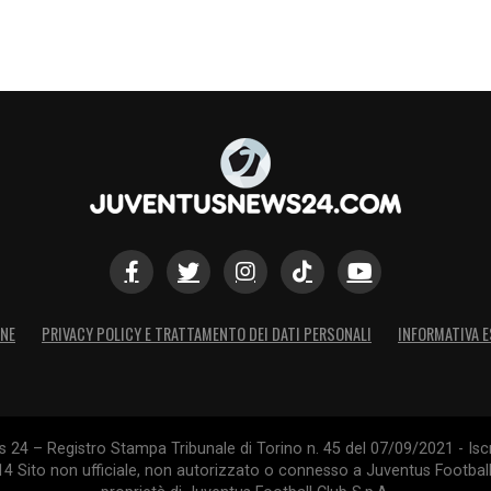
 di poterci giocare insieme
».
ocatore con cui vado d’accordo anche fuori dal
icili, ma sta tornando ai suoi livelli migliori. È
ma il calcio. Poche squadre possono permettersi
, ma l’attacco non fa tutto. Serve comunque lo
anti dobbiamo metterci a servizio del gioco
sa di importante
».
S
ONE
PRIVACY POLICY E TRATTAMENTO DEI DATI PERSONALI
INFORMATIVA E
24 – Registro Stampa Tribunale di Torino n. 45 del 07/09/2021 - Iscr
014 Sito non ufficiale, non autorizzato o connesso a Juventus Footbal