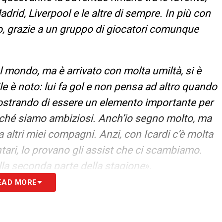
adrid, Liverpool e le altre di sempre. In più con
co, grazie a un gruppo di giocatori comunque
al mondo, ma è arrivato con molta umiltà, si è
le è noto: lui fa gol e non pensa ad altro quando
mostrando di essere un elemento importante per
erché siamo ambiziosi. Anch’io segno molto, ma
 altri miei compagni. Anzi, con Icardi c’è molta
tari, lo provano gli assist che ci scambiamo.
lla seconda parte della stagione
».
EAD MORE
evidente per tutti. È il giocatore che mi ha
PSG. È fortissimo e per me è una fortuna