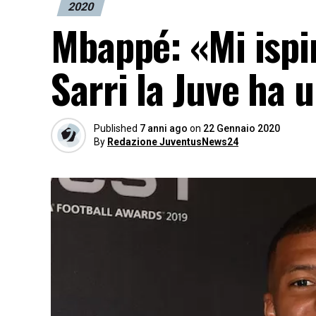
2020
Mbappé: «Mi ispi
Sarri la Juve ha 
Published
7 anni ago
on
22 Gennaio 2020
By
Redazione JuventusNews24