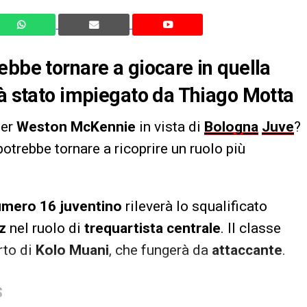
ebbe tornare a giocare in quella
ià stato impiegato da Thiago Motta
per
Weston McKennie
in vista di
Bologna
Juve
?
otrebbe tornare a ricoprire un ruolo più
mero 16 juventino
rileverà lo squalificato
z
nel ruolo di
trequartista centrale
. Il classe
rto di
Kolo Muani
, che fungerà da
attaccante
.
S