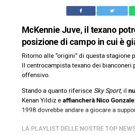
McKennie Juve, il texano potr
posizione di campo in cui è g
Ritorno alle “origini” di questa stagione 
Il centrocampista texano dei bianconeri p
offensivo.
Stando a quanto riferisce
Sky Sport
, il
nu
Kenan Yildiz e
affiancherà Nico Gonzale
1998 dovrebbe andare a giocare a suppo
LA PLAYLIST DELLE NOSTRE TOP NEW