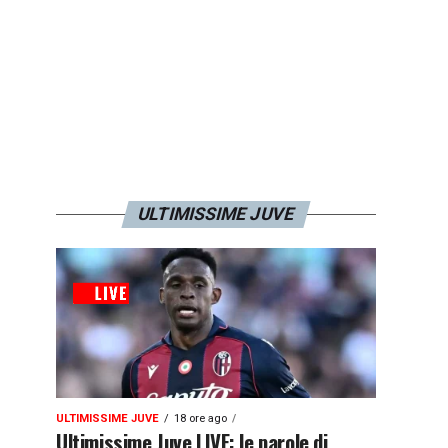
ULTIMISSIME JUVE
ULTIMISSIME JUVE
18 ore ago
Ultimissime Juve LIVE: le parole di