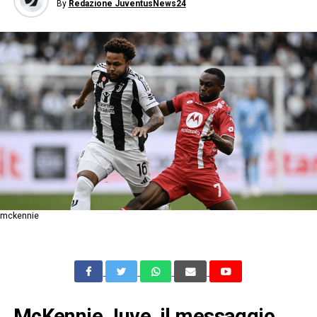
By
Redazione JuventusNews24
mckennie
McKennie Juve, il messaggio