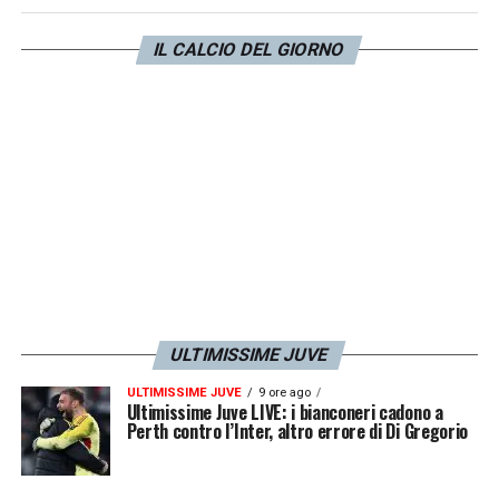
contratto in scadenza al
30 giugno
del
2026
e potrebbe essere ceduto per fare cassa.
IL CALCIO DEL GIORNO
L’obiettivo sarebbe quello di coprire
parzialmente gli eventuali mancati introiti
derivati dalla mancata qualificazione alla
prossima
Champions League
.
LA PLAYLIST DELLE NOSTRE TOP NEWS
ULTIMISSIME JUVE
ULTIMISSIME JUVE
9 ore ago
Ultimissime Juve LIVE: i bianconeri cadono a
Perth contro l’Inter, altro errore di Di Gregorio