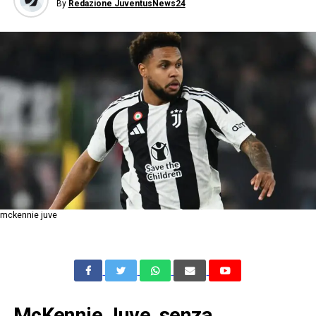
By
Redazione JuventusNews24
mckennie juve
McKennie Juve, senza