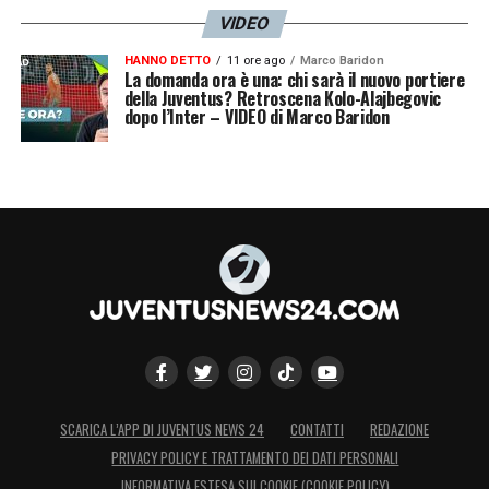
VIDEO
HANNO DETTO
11 ore ago
Marco Baridon
La domanda ora è una: chi sarà il nuovo portiere
della Juventus? Retroscena Kolo-Alajbegovic
dopo l’Inter – VIDEO di Marco Baridon
SCARICA L’APP DI JUVENTUS NEWS 24
CONTATTI
REDAZIONE
PRIVACY POLICY E TRATTAMENTO DEI DATI PERSONALI
INFORMATIVA ESTESA SUI COOKIE (COOKIE POLICY)