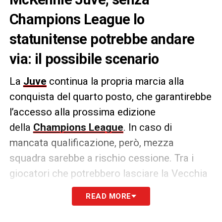
Champions League lo
statunitense potrebbe andare
via: il possibile scenario
La
Juve
continua la propria marcia alla
conquista del quarto posto, che garantirebbe
l’accesso alla prossima edizione
della
Champions League
. In caso di
mancata qualificazione, però, mezza
squadra sarebbe a rischio cessione. Tra i
giocatori che potrebbero lasciare la Vecchia
Signora c’è anche
Weston McKennie
.
READ MORE
Il centrocampista statunitense ha un