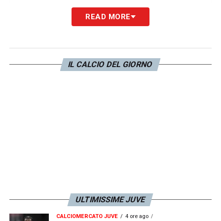
READ MORE
L’americano, anche su
Instagram,
ha
sottolineato il carattere di questa squadra,
“urlando” per ricordare a tutti di
come
IL CALCIO DEL GIORNO
questa sia la Juventus.
LA PLAYLIST DELLE NOSTRE TOP NEWS
ULTIMISSIME JUVE
CALCIOMERCATO JUVE
4 ore ago