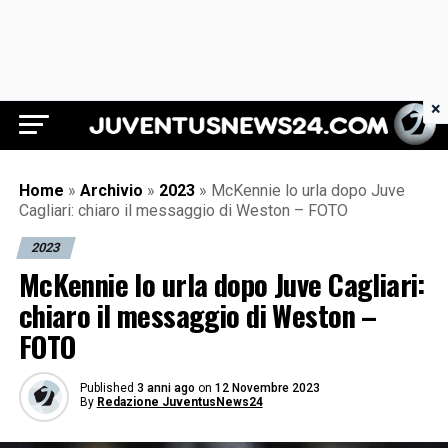
×
Juventus News 24
Home
»
Archivio
»
2023
»
McKennie lo urla dopo Juve
Cagliari: chiaro il messaggio di Weston – FOTO
2023
McKennie lo urla dopo Juve Cagliari:
chiaro il messaggio di Weston –
FOTO
Published
3 anni ago
on
12 Novembre 2023
By
Redazione JuventusNews24