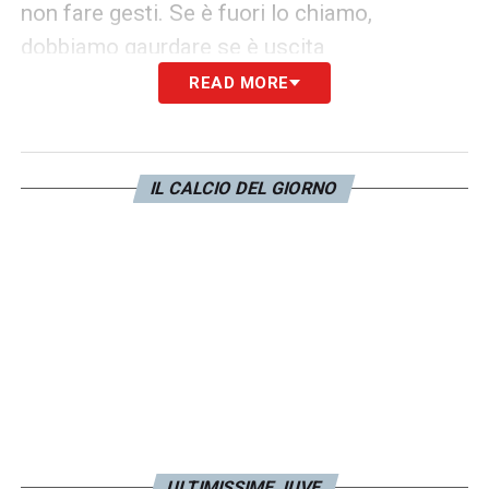
non fare gesti. Se è fuori lo chiamo,
dobbiamo gaurdare se è uscita
READ MORE
SALA VAR:
devo controllare il pallone,
sembra al limite. Dammi le altre camere. No,
non c’è evidenza, il gol è regolare
IL CALCIO DEL GIORNO
LA PLAYLIST DELLE NOSTRE TOP NEWS
ULTIMISSIME JUVE