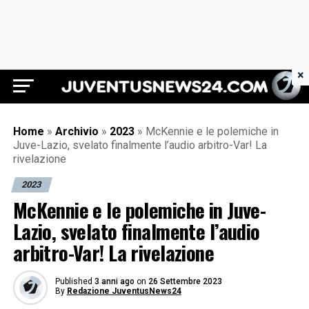
×
Juventus News 24
Home
»
Archivio
»
2023
»
McKennie e le polemiche in
Juve-Lazio, svelato finalmente l’audio arbitro-Var! La
rivelazione
2023
McKennie e le polemiche in Juve-
Lazio, svelato finalmente l’audio
arbitro-Var! La rivelazione
Published
3 anni ago
on
26 Settembre 2023
By
Redazione JuventusNews24