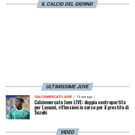
IL CALCIO DEL GIORNO
brasiliano, oltre al
Betis Siviglia
, c’è anche
l’
Everton
.
LA PLAYLIST DELLE NOSTRE TOP NEWS
ULTIMISSIME JUVE
CALCIOMERCATO JUVE
15 ore ago
Calciomercato Juve LIVE: doppia contropartita
per Lucumì, riflessioni in corso per il prestito di
Suzuki
VIDEO