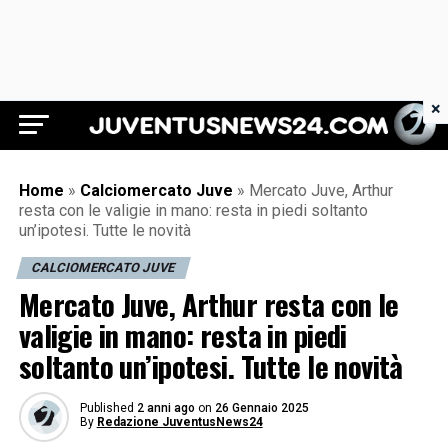
×
Juventus News 24
Home
»
Calciomercato Juve
»
Mercato Juve, Arthur
resta con le valigie in mano: resta in piedi soltanto
un’ipotesi. Tutte le novità
CALCIOMERCATO JUVE
Mercato Juve, Arthur resta con le
valigie in mano: resta in piedi
soltanto un’ipotesi. Tutte le novità
Published
2 anni ago
on
26 Gennaio 2025
By
Redazione JuventusNews24