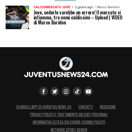
CALCIOMERCATO JUVE
2 giorni ago
Marco Baridon
Juve, cederlo sarebbe un errore! Il mercato si
infiamma, tre nomi caldissimi – Upload | VIDEO
di Marco Baridon
SCARICA L’APP DI JUVENTUS NEWS 24
CONTATTI
REDAZIONE
PRIVACY POLICY E TRATTAMENTO DEI DATI PERSONALI
INFORMATIVA ESTESA SUI COOKIE (COOKIE POLICY)
NETWORK SPORT REVIEW