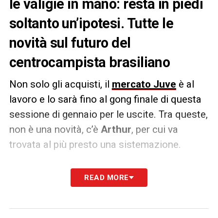
le valigie in mano: resta in piedi
soltanto un’ipotesi. Tutte le
novità sul futuro del
centrocampista brasiliano
Non solo gli acquisti, il
mercato Juve
è al
lavoro e lo sarà fino al gong finale di questa
sessione di gennaio per le uscite. Tra queste,
non è una novità, c’è
Arthur
, per cui va
trovata al più presto una sistemazione.
Per il centrocampista bianconero, arrivati a
READ MORE
questo punto, resta soltanto in piedi l’ipotesi
di un prestito secco fino al termine della
stagione: tra le squadre interessate al