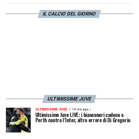
Stando a quanto si apprende
Vlahovic
senza
rinnovo verrà messo sul mercato e ceduto al
IL CALCIO DEL GIORNO
miglior offerente, per
Kolo Muani
si potrebbe
scegliere di non rinnovare il prestito dal
PSG
.
Capitolo
Milik
: il polacco rinnoverà di una
stagione ma il suo futuro sarà lontano da
Torino.
LA PLAYLIST DELLE NOSTRE TOP NEWS
ULTIMISSIME JUVE
ULTIMISSIME JUVE
14 ore ago
Ultimissime Juve LIVE: i bianconeri cadono a
Perth contro l’Inter, altro errore di Di Gregorio