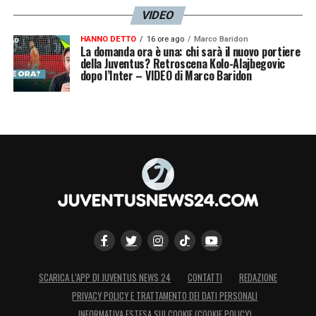
VIDEO
HANNO DETTO
16 ore ago
Marco Baridon
La domanda ora è una: chi sarà il nuovo portiere
della Juventus? Retroscena Kolo-Alajbegovic
dopo l’Inter – VIDEO di Marco Baridon
SCARICA L’APP DI JUVENTUS NEWS 24
CONTATTI
REDAZIONE
PRIVACY POLICY E TRATTAMENTO DEI DATI PERSONALI
INFORMATIVA ESTESA SUI COOKIE (COOKIE POLICY)