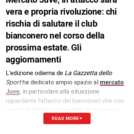
vera e propria rivoluzione: chi
rischia di salutare il club
bianconero nel corso della
prossima estate. Gli
aggiornamenti
L’edizione odierna de
La Gazzetta dello
Sport
ha dedicato ampio spazio al
mercato
Juve
, in particolare alla situazione
riguardante l’attacco dei bianconeri che con
ogni probabilità sarà oggetto di una vera e
propria rivoluzione.
READ MORE