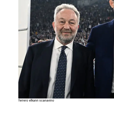
ferrero elkann scanavino