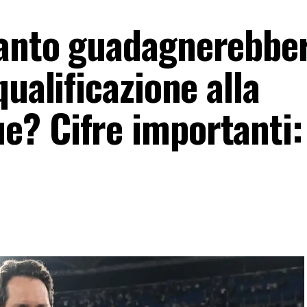
anto guadagnerebber
qualificazione alla
? Cifre importanti: t