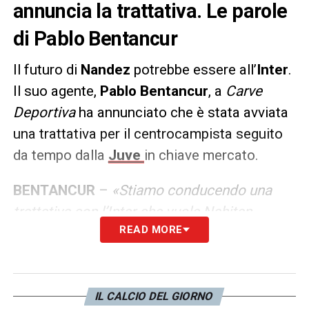
annuncia la trattativa. Le parole
di Pablo Bentancur
Il futuro di
Nandez
potrebbe essere all’
Inter
.
Il suo agente,
Pablo Bentancur
, a
Carve
Deportiva
ha annunciato che è stata avviata
una trattativa per il centrocampista seguito
da tempo dalla
Juve
in chiave mercato.
BENTANCUR
–
«Stiamo conducendo una
trattativa con l’Inter che vuole Nahitan
READ MORE
Nandez, il suo contratto scade a metà del
2024. Nandez si libererà a giugno e abbiamo
ricevuto diverse chiamate, una anche
dall’Inter»
.
IL CALCIO DEL GIORNO