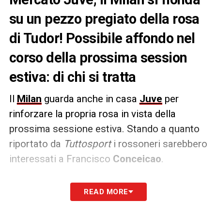
su un pezzo pregiato della rosa
di Tudor! Possibile affondo nel
corso della prossima session
estiva: di chi si tratta
Il
Milan
guarda anche in casa
Juve
per
rinforzare la propria rosa in vista della
prossima sessione estiva. Stando a quanto
riportato da
Tuttosport
i rossoneri sarebbero
interessati a Francisco
Conceicao
.
Secondo quanto si apprende dal quotidiano il
READ MORE
futuro del portoghese è sempre più in bilico,
con i bianconeri che non sono convinti di