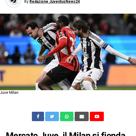
By
Redazione JuventusNews24
Juve Milan
Mercato Juve, il Milan si fionda