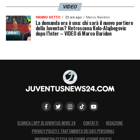
VIDEO
HANNO DETTO
23 ore ago
Marco Baridon
La domanda ora è una: chi sarà il nuovo portiere
della Juventus? Retroscena Kolo-Alajbegovic
dopo l’Inter – VIDEO di Marco Baridon
SCARICA L’APP DI JUVENTUS NEWS 24
CONTATTI
REDAZIONE
PRIVACY POLICY E TRATTAMENTO DEI DATI PERSONALI
INFORMATIVA ESTESA SUI COOKIE (COOKIE POLICY)