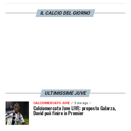
riscattarlo dal
Porto
. E così occhio anche ai
IL CALCIO DEL GIORNO
rossoneri, che potrebbero approfittarne.
LA PLAYLIST DELLE NOSTRE TOP NEWS
ULTIMISSIME JUVE
CALCIOMERCATO JUVE
5 ore ago
Calciomercato Juve LIVE: proposto Galarza,
David può finire in Premier