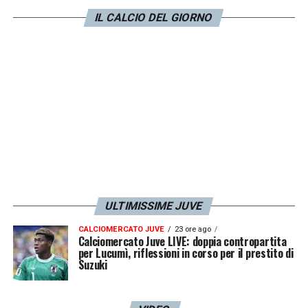
prima che Milinkovic Savic si trasferisse in
IL CALCIO DEL GIORNO
Arabia, Max era consapevole delle difficoltà,
ma pure speranzoso… … Il serbo è sempre
stato un suo pallino e sarebbe stato ideale
anche per questa Juventus. Speriamo che
diventi Pogba il grande colpo
»
LA PLAYLIST DELLE NOSTRE TOP NEWS
ULTIMISSIME JUVE
CALCIOMERCATO JUVE
23 ore ago
Calciomercato Juve LIVE: doppia contropartita
per Lucumì, riflessioni in corso per il prestito di
Suzuki