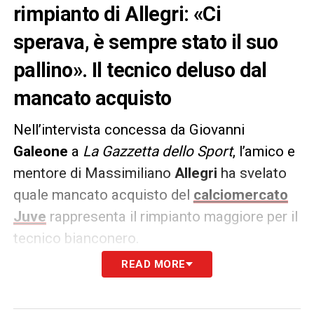
rimpianto di Allegri: «Ci
sperava, è sempre stato il suo
pallino». Il tecnico deluso dal
mancato acquisto
Nell’intervista concessa da Giovanni
Galeone
a
La Gazzetta dello Sport
, l’amico e
mentore di Massimiliano
Allegri
ha svelato
quale mancato acquisto del
calciomercato
Juve
rappresenta il rimpianto maggiore per il
tecnico bianconero.
READ MORE
Le sue parole: «
Il rimpianto di mercato di
Allegri è Milinkovic Savic. A inizio estate,