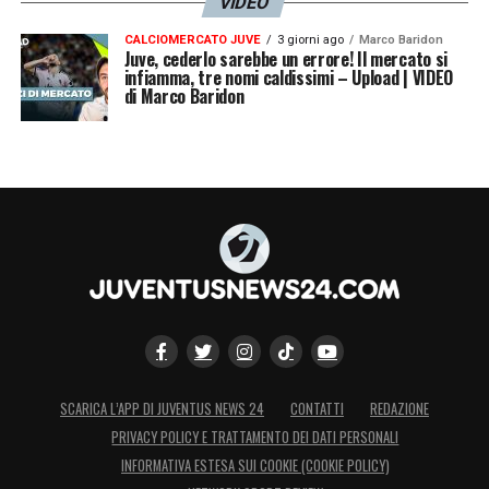
VIDEO
CALCIOMERCATO JUVE
3 giorni ago
Marco Baridon
Juve, cederlo sarebbe un errore! Il mercato si
infiamma, tre nomi caldissimi – Upload | VIDEO
di Marco Baridon
SCARICA L’APP DI JUVENTUS NEWS 24
CONTATTI
REDAZIONE
PRIVACY POLICY E TRATTAMENTO DEI DATI PERSONALI
INFORMATIVA ESTESA SUI COOKIE (COOKIE POLICY)