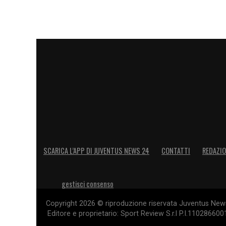
SCARICA L’APP DI JUVENTUS NEWS 24
CONTATTI
REDAZI
gestisci consenso
Copyright 2026 © riproduzione riservata Juventus News 
Editore e proprietario: Sport Review S.r.l P.I.11028660