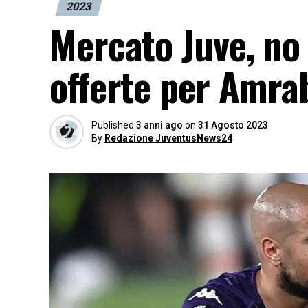
2023
Mercato Juve, no 
offerte per Amra
Published
3 anni ago
on
31 Agosto 2023
By
Redazione JuventusNews24