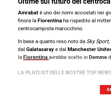
Ultime sul futuro del centro
Amrabat
è uno dei nomi accostati nei gi
finora la
Fiorentina
ha rispedito al mitten
centrocampista marocchino.
In base a quanto reso noto da
Sky Sport
,
dal
Galatasaray
e dal
Manchester Unite
la
Fiorentina
avrebbe scelto in
Demme
d
LA PLAYLIST DELLE NOSTRE TOP NEW
R