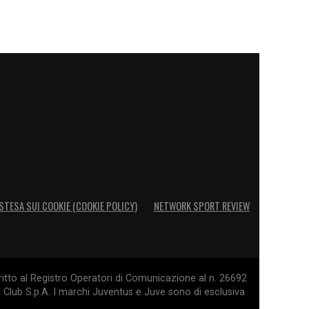
STESA SUI COOKIE (COOKIE POLICY)
NETWORK SPORT REVIEW
itto al Registro Operatori di Comunicazione al n. 26692
l Club S.p.A. I marchi Juventus e Juve sono di esclusiva