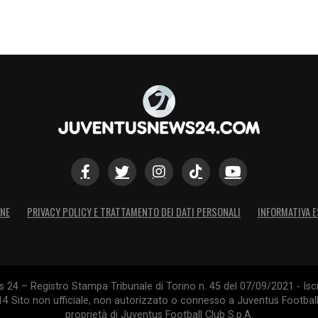
ONE
PRIVACY POLICY E TRATTAMENTO DEI DATI PERSONALI
INFORMATIVA E
24 – Registro Stampa Tribunale di Torino n. 45 del 07/09/2021 - Iscr
014 Sito non ufficiale, non autorizzato o connesso a Juventus Footbal
proprietà di Juventus Football Club S.p.A.