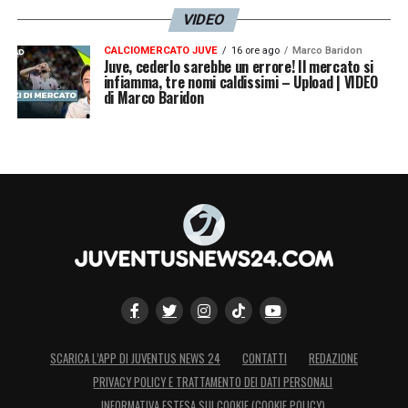
VIDEO
CALCIOMERCATO JUVE
16 ore ago
Marco Baridon
Juve, cederlo sarebbe un errore! Il mercato si
infiamma, tre nomi caldissimi – Upload | VIDEO
di Marco Baridon
SCARICA L’APP DI JUVENTUS NEWS 24
CONTATTI
REDAZIONE
PRIVACY POLICY E TRATTAMENTO DEI DATI PERSONALI
INFORMATIVA ESTESA SUI COOKIE (COOKIE POLICY)