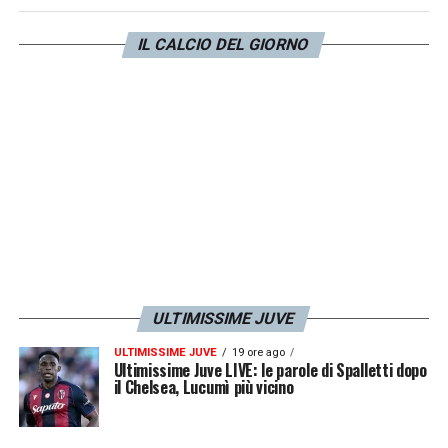
Trattasi di
Alessandro Bastoni
, che avrebbe
IL CALCIO DEL GIORNO
stregato il Barcellona nel doppio confronto
con l’
Inter
. L’eventuale arrivo del difensore
italiano libererebbe Araujo: a quel punto, poi,
bisognerebbe capire le mosse
della
Juventus legate a lui.
LA PLAYLIST DELLE NOSTRE TOP NEWS
ULTIMISSIME JUVE
ULTIMISSIME JUVE
19 ore ago
Ultimissime Juve LIVE: le parole di Spalletti dopo
il Chelsea, Lucumì più vicino