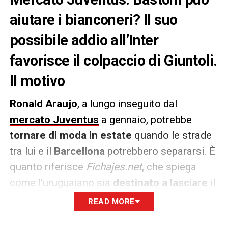
aiutare i bianconeri? Il suo
possibile addio all’Inter
favorisce il colpaccio di Giuntoli.
Il motivo
Ronald Araujo
, a lungo inseguito dal
mercato Juventus
a gennaio, potrebbe
tornare di moda in estate
quando le strade
tra lui e il
Barcellona
potrebbero separarsi. È
quanto riferisce
Fichajes.net
, che spiega
come l’uruguaiano sia
destinato a lasciare
il
club catalano: e c’è di più, il
Barça
avrebbe
READ MORE
già individuato il
sostituto
.