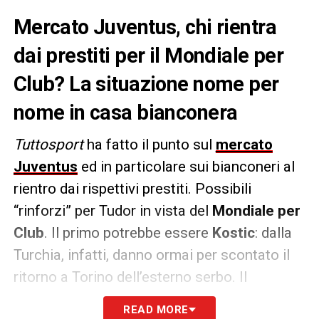
Mercato Juventus, chi rientra
dai prestiti per il Mondiale per
Club? La situazione nome per
nome in casa bianconera
Tuttosport
ha fatto il punto sul
mercato
Juventus
ed in particolare sui bianconeri al
rientro dai rispettivi prestiti. Possibili
“rinforzi” per Tudor in vista del
Mondiale per
Club
. Il primo potrebbe essere
Kostic
: dalla
Turchia, infatti, danno ormai per scontato il
ritorno a Torino dell’esterno serbo. Il
Fenerbahce
di Mourinho non avrebbe
READ MORE