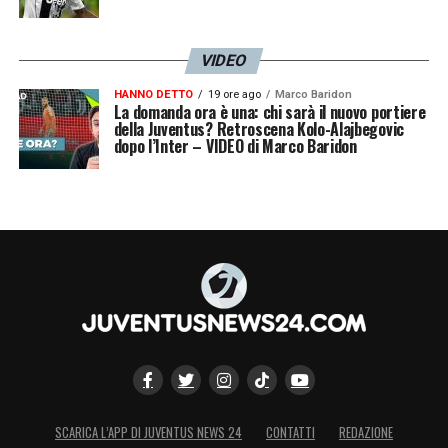
VIDEO
HANNO DETTO
19 ore ago
Marco Baridon
La domanda ora è una: chi sarà il nuovo portiere
della Juventus? Retroscena Kolo-Alajbegovic
dopo l’Inter – VIDEO di Marco Baridon
SCARICA L’APP DI JUVENTUS NEWS 24
CONTATTI
REDAZIONE