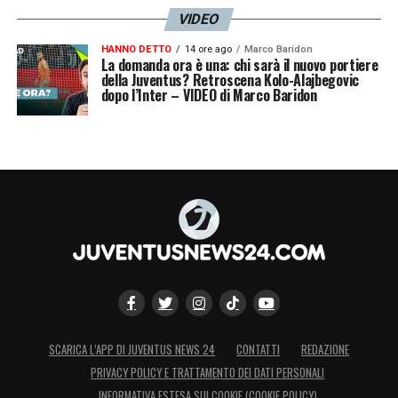
VIDEO
HANNO DETTO
14 ore ago
Marco Baridon
La domanda ora è una: chi sarà il nuovo portiere
della Juventus? Retroscena Kolo-Alajbegovic
dopo l’Inter – VIDEO di Marco Baridon
SCARICA L’APP DI JUVENTUS NEWS 24
CONTATTI
REDAZIONE
PRIVACY POLICY E TRATTAMENTO DEI DATI PERSONALI
INFORMATIVA ESTESA SUI COOKIE (COOKIE POLICY)