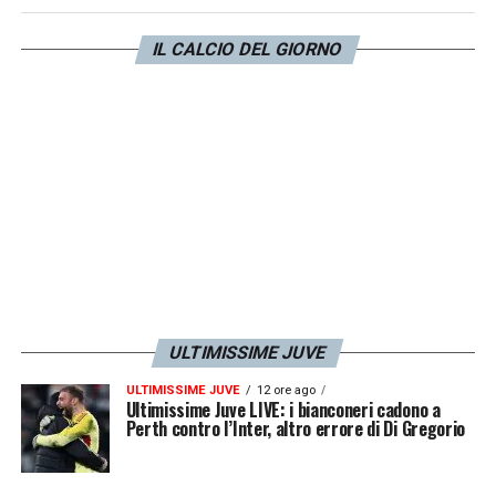
Marsiglia, Bayern Monaco, Borussia
Dortmund, Bayer Leverkusen,
Inter
,
Milan
e
IL CALCIO DEL GIORNO
Wolverhampton oltre ai bianconeri. Nel suo
contratto è inserita una clausola da
45
milioni.
LA PLAYLIST DELLE NOSTRE TOP NEWS
ULTIMISSIME JUVE
ULTIMISSIME JUVE
12 ore ago
Ultimissime Juve LIVE: i bianconeri cadono a
Perth contro l’Inter, altro errore di Di Gregorio