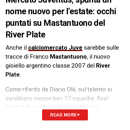
nome nuovo per l’estate: occhi
puntati su Mastantuono del
River Plate
Anche il
calciomercato Juve
sarebbe sulle
tracce di Franco
Mastantuono
, il nuovo
gioiello argentino classe 2007 del
River
Plate
.
Come riferito da Diario Olè, sul talento si
sarebbero mosse ben 17 squadre: Real
Madrid, Barcellona, Atletico Madrid,
READ MORE
Manchester United, Liverpool, Arsenal,
Chelsea, Newcastle, PSG, Olympique