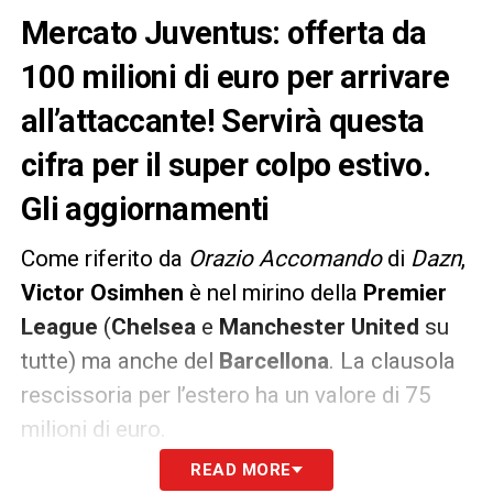
Mercato Juventus: offerta da
100 milioni di euro per arrivare
all’attaccante! Servirà questa
cifra per il super colpo estivo.
Gli aggiornamenti
Come riferito da
Orazio Accomando
di
Dazn
,
Victor Osimhen
è nel mirino della
Premier
League
(
Chelsea
e
Manchester United
su
tutte) ma anche del
Barcellona
. La clausola
rescissoria per l’estero ha un valore di 75
milioni di euro.
READ MORE
La
Juve
potrebbe dare l’assalto al nigeriano