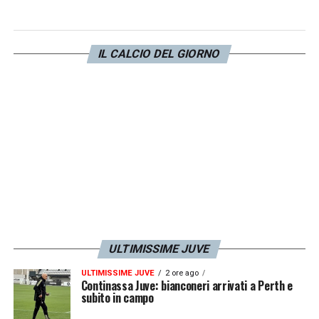
ma dipenderà da
due fattori fondamentali
:
la
qualificazione
in
Champions League
e
IL CALCIO DEL GIORNO
il
mercato Juventus
in uscita. Il prezzo
fissato per le squadre italiane da parte del
Napoli è di
100 milioni
di euro.
LA PLAYLIST DELLE NOSTRE TOP NEWS
ULTIMISSIME JUVE
ULTIMISSIME JUVE
2 ore ago
Continassa Juve: bianconeri arrivati a Perth e
subito in campo