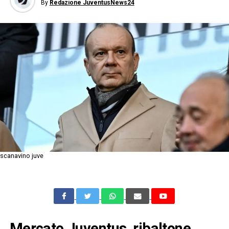
By
Redazione JuventusNews24
scanavino juve
Mercato Juventus, ribaltone