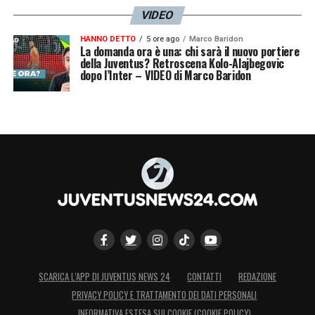
VIDEO
HANNO DETTO
5 ore ago
Marco Baridon
La domanda ora è una: chi sarà il nuovo portiere
della Juventus? Retroscena Kolo-Alajbegovic
dopo l’Inter – VIDEO di Marco Baridon
SCARICA L’APP DI JUVENTUS NEWS 24
CONTATTI
REDAZIONE
PRIVACY POLICY E TRATTAMENTO DEI DATI PERSONALI
INFORMATIVA ESTESA SUI COOKIE (COOKIE POLICY)