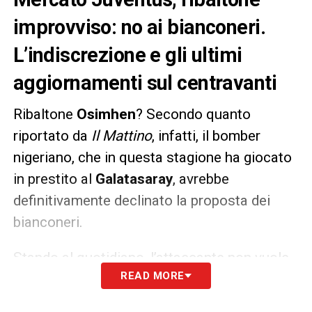
improvviso: no ai bianconeri.
L’indiscrezione e gli ultimi
aggiornamenti sul centravanti
Ribaltone
Osimhen
? Secondo quanto
riportato da
Il Mattino
, infatti, il bomber
nigeriano, che in questa stagione ha giocato
in prestito al
Galatasaray
, avrebbe
definitivamente declinato la proposta dei
bianconeri.
Stando al quotidiano, l’attaccante non vuole
READ MORE
andare a Torino ed in estate lascerà il
Napoli
per una destinazione estera. Potrebbe