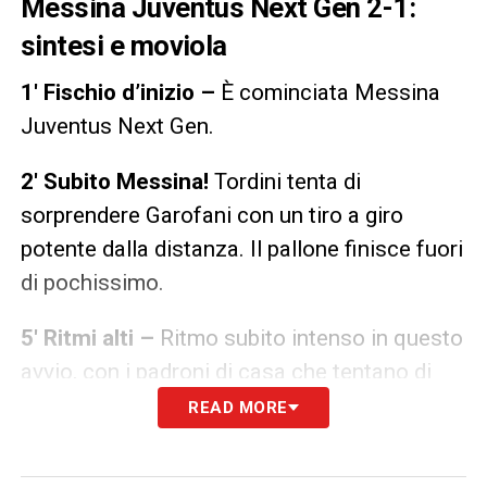
Messina Juventus Next Gen 2-1:
sintesi e moviola
1′ Fischio d’inizio –
È cominciata Messina
Juventus Next Gen.
2′ Subito Messina!
Tordini tenta di
sorprendere Garofani con un tiro a giro
potente dalla distanza. Il pallone finisce fuori
di pochissimo.
5′ Ritmi alti –
Ritmo subito intenso in questo
avvio, con i padroni di casa che tentano di
fare la partita.
READ MORE
9′ Occasione Juve –
Inizia e conclude