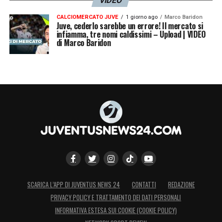
VIDEO
momentaneamente fermo, staff medico del
CALCIOMERCATO JUVE
1 giorno ago
Marco Baridon
Juve, cederlo sarebbe un errore! Il mercato si
Messina in campo per Gelli che riesce
infiamma, tre nomi caldissimi – Upload | VIDEO
comunque a proseguire.
di Marco Baridon
22′ GOL DEL MESSINA –
La sblocca Tordini!
Controllo e gran destro per battere Garofani:
i padroni di casa passano in vantaggio.
25′ Occasione Messina –
Insistono i
padroni di casa, cross di Lia che trova
Luciani: colpo di testa centrale bloccato
senza problemi da Garofani.
SCARICA L’APP DI JUVENTUS NEWS 24
CONTATTI
REDAZIONE
28′ RADDOPPIA IL MESSINA –
Luciani!
PRIVACY POLICY E TRATTAMENTO DEI DATI PERSONALI
Cross di Garofalo che trova la testa
INFORMATIVA ESTESA SUI COOKIE (COOKIE POLICY)