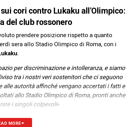
ui cori contro Lukaku all’Olimpico:
ta del club rossonero
a voluto prendere posizione rispetto a quanto
rdì sera allo Stadio Olimpico di Roma, con i
Lukaku
.
pazio per discriminazione e intolleranza, e siamo
iso tra i nostri veri sostenitori che ci seguono
le autorità affinché vengano accertati i fatti e
scoltati allo Stadio Olimpico di Roma, pronti anche
ire i singoli colpevoli
»
S
EAD MORE