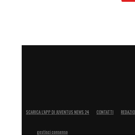
SCARICA L’APP DI JUVENTUS NEWS 24
CONTATTI
REDAZI
gestisci consenso