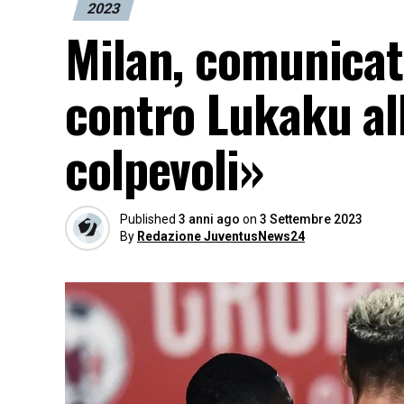
2023
Milan, comunicat
contro Lukaku al
colpevoli»
Published
3 anni ago
on
3 Settembre 2023
By
Redazione JuventusNews24