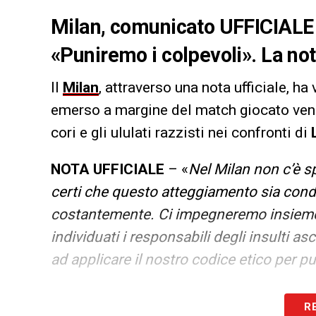
Milan, comunicato UFFICIALE s
«Puniremo i colpevoli». La no
Il
Milan
, attraverso una nota ufficiale, h
emerso a margine del match giocato vene
cori e gli ululati razzisti nei confronti di
NOTA UFFICIALE
– «
Nel Milan non c’è s
certi che questo atteggiamento sia condiv
costantemente. Ci impegneremo insieme al
individuati i responsabili degli insulti a
ad applicare il nostro codice etico per pun
LA PLAYLIST DELLE NOSTRE TOP NEW
R