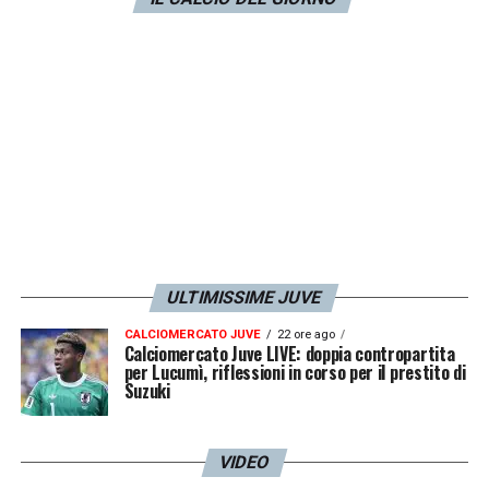
del
Milan
ha voluto dare il suo supporto alla
squadra dopo la brutta sconfitta nel derby.
LA PLAYLIST DELLE NOSTRE TOP NEWS
ULTIMISSIME JUVE
CALCIOMERCATO JUVE
22 ore ago
Calciomercato Juve LIVE: doppia contropartita
per Lucumì, riflessioni in corso per il prestito di
Suzuki
VIDEO