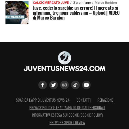
CALCIOMERCATO JUVE
3 giorni ago
Marco Baridon
Juve, cederlo sarebbe un errore! Il mercato si
infiamma, tre nomi caldissimi – Upload | VIDEO
di Marco Baridon
SCARICA L’APP DI JUVENTUS NEWS 24
CONTATTI
REDAZIONE
PRIVACY POLICY E TRATTAMENTO DEI DATI PERSONALI
INFORMATIVA ESTESA SUI COOKIE (COOKIE POLICY)
NETWORK SPORT REVIEW