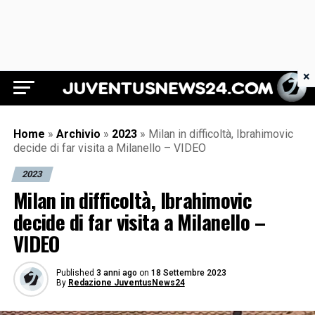
×
Juventus News 24
Home
»
Archivio
»
2023
»
Milan in difficoltà, Ibrahimovic
decide di far visita a Milanello – VIDEO
2023
Milan in difficoltà, Ibrahimovic
decide di far visita a Milanello –
VIDEO
Published
3 anni ago
on
18 Settembre 2023
By
Redazione JuventusNews24