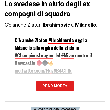
Lo svedese in aiuto degli ex
compagni di squadra
C’è anche Zlatan
Ibrahimovic
a
Milanello
.
C’è anche Zlatan
#Ibrahimovic
oggi a
Milanello alla vigilia della sfida in
#ChampionsLeague
del
#Milan
contro il
Newcastle
pic.twitter.com/Hqv9B4CTfk
— Milan News 24 (@Milannews24_com)
September 18,
READ MORE
2023
Alla vigilia della sfida di Champions League
contro il Newcastle, l’ex attaccante
IL CALCIO DEL GIORNO