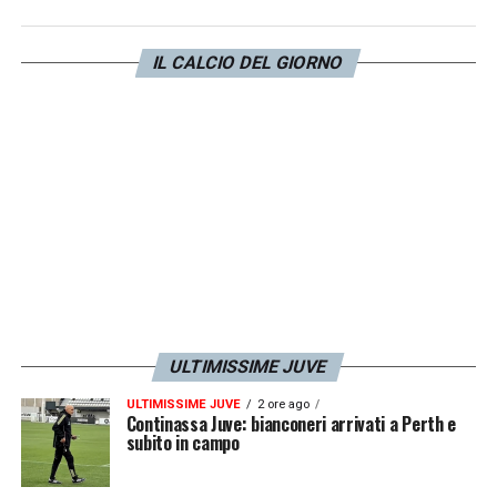
futuro del polacco. Difficile possa rimanere a
Torino, più probabile per l’ex
Marsiglia
una
IL CALCIO DEL GIORNO
nuova avventura in prestito dopo una
stagione completamente da dimenticare in
cui non è mai sceso in campo.
LA PLAYLIST DELLE NOSTRE TOP NEWS
ULTIMISSIME JUVE
ULTIMISSIME JUVE
2 ore ago
Continassa Juve: bianconeri arrivati a Perth e
subito in campo