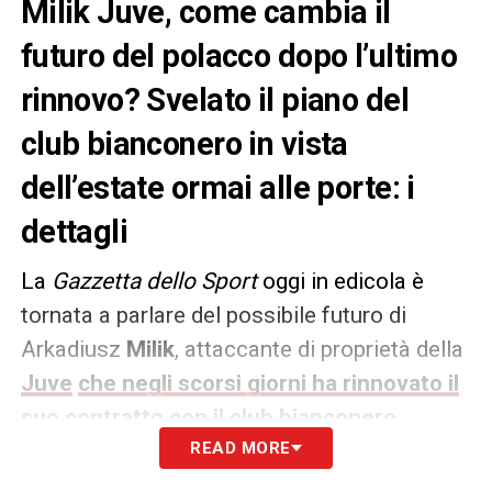
Milik Juve, come cambia il
futuro del polacco dopo l’ultimo
rinnovo? Svelato il piano del
club bianconero in vista
dell’estate ormai alle porte: i
dettagli
La
Gazzetta dello Sport
oggi in edicola è
tornata a parlare del possibile futuro di
Arkadiusz
Milik
, attaccante di proprietà della
Juve
che negli scorsi giorni ha rinnovato il
suo contratto con il club bianconero
.
READ MORE
Ora potrebbe essere leggermente cambiato il